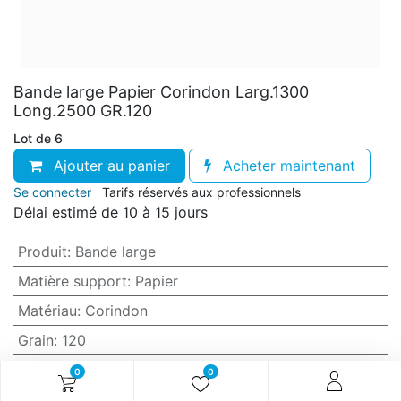
Bande large Papier Corindon Larg.1300
Long.2500 GR.120
Lot de 6
Ajouter au panier
Acheter maintenant
Se connecter
Tarifs réservés aux professionnels
Délai estimé de 10 à 15 jours
Produit
:
Bande large
Matière support
:
Papier
Matériau
:
Corindon
Grain
:
120
Anti-encrassement
:
Non (standard)
0
0
Largeur
:
1300