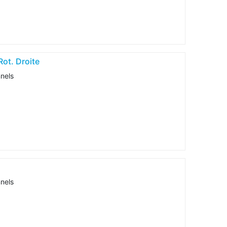
ot. Droite
nnels
nnels