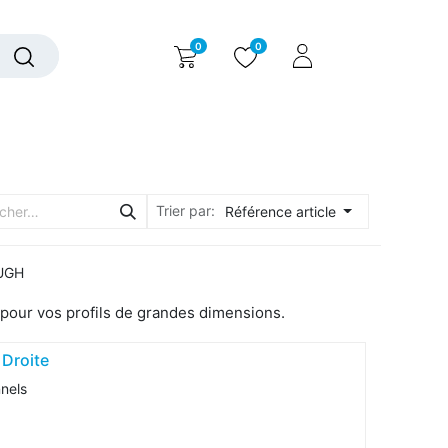
0
0
alogue interactif
Nous contacter
Nous connaître
Trier par:
Référence article
 UGH
 pour vos profils de grandes dimensions.
 Droite
nnels