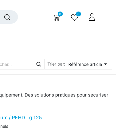
0
0
alogue interactif
Nous contacter
Nous connaître
Trier par:
Référence article
quipement. Des solutions pratiques pour sécuriser
ium / PEHD Lg.125
nnels