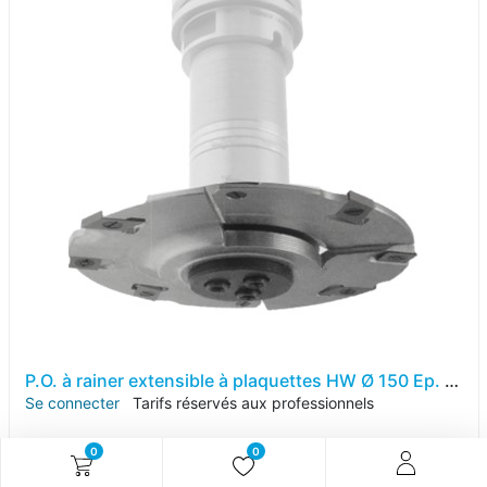
P.O. à rainer extensible à plaquettes HW Ø 150 Ep. 4.1-7.8 d 30 Z 4+2+2 Rot. Droite
Se connecter
Tarifs réservés aux professionnels
0
0
Référence article :
KA103.020408