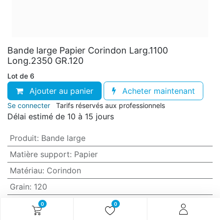
Bande large Papier Corindon Larg.1100
Long.2350 GR.120
Lot de 6
Ajouter au panier
Acheter maintenant
Se connecter
Tarifs réservés aux professionnels
Délai estimé de 10 à 15 jours
Produit
:
Bande large
Matière support
:
Papier
Matériau
:
Corindon
Grain
:
120
Anti-encrassement
:
Non (standard)
0
0
Largeur
:
1100