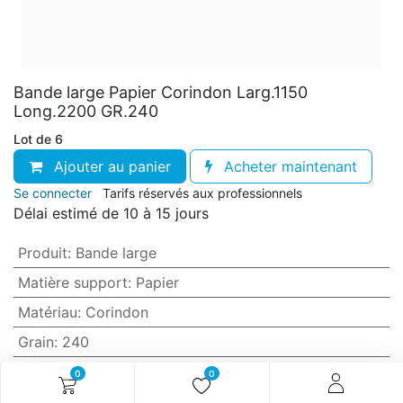
Bande large Papier Corindon Larg.1150
Long.2200 GR.240
Lot de 6
Ajouter au panier
Acheter maintenant
Se connecter
Tarifs réservés aux professionnels
Délai estimé de 10 à 15 jours
Produit
:
Bande large
Matière support
:
Papier
Matériau
:
Corindon
Grain
:
240
Anti-encrassement
:
Non (standard)
0
0
Largeur
:
1150