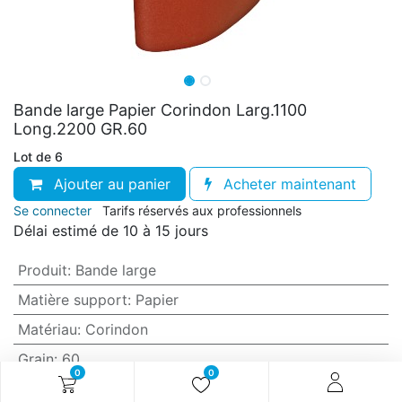
Bande large Papier Corindon Larg.1100
Long.2200 GR.60
Lot de 6
Ajouter au panier
Acheter maintenant
Se connecter
Tarifs réservés aux professionnels
Délai estimé de 10 à 15 jours
Produit
:
Bande large
Matière support
:
Papier
Matériau
:
Corindon
Grain
:
60
0
0
Anti-encrassement
:
Non (standard)