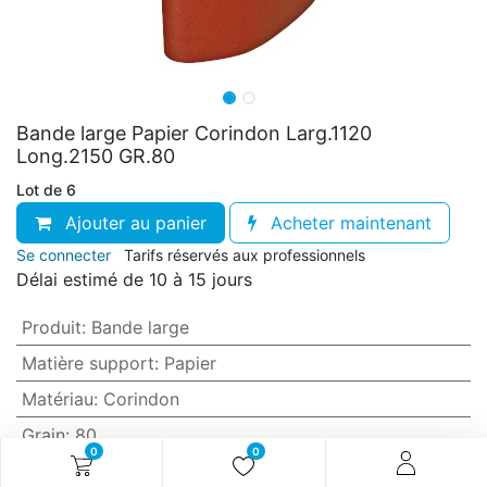
Bande large Papier Corindon Larg.1120
Long.2150 GR.80
Lot de 6
Ajouter au panier
Acheter maintenant
Se connecter
Tarifs réservés aux professionnels
Délai estimé de 10 à 15 jours
Produit
:
Bande large
Matière support
:
Papier
Matériau
:
Corindon
Grain
:
80
0
0
Anti-encrassement
:
Non (standard)