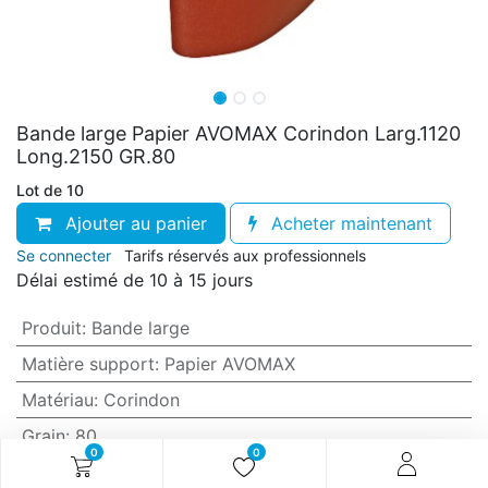
Bande large Papier AVOMAX Corindon Larg.1120
Long.2150 GR.80
Lot de 10
Ajouter au panier
Acheter maintenant
Se connecter
Tarifs réservés aux professionnels
Délai estimé de 10 à 15 jours
Produit
:
Bande large
Matière support
:
Papier AVOMAX
Matériau
:
Corindon
Grain
:
80
0
0
Anti-encrassement
:
Oui