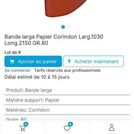
Bande large Papier Corindon Larg.1030
Long.2150 GR.80
Lot de 6
Ajouter au panier
Acheter maintenant
Se connecter
Tarifs réservés aux professionnels
Délai estimé de 10 à 15 jours
Produit
:
Bande large
Matière support
:
Papier
Matériau
:
Corindon
Grain
:
80
0
0
Anti-encrassement
:
Non (standard)