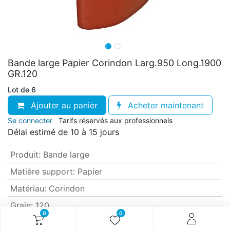
Bande large Papier Corindon Larg.950 Long.1900
GR.120
Lot de 6
Ajouter au panier
Acheter maintenant
Se connecter
Tarifs réservés aux professionnels
Délai estimé de 10 à 15 jours
Produit
:
Bande large
Matière support
:
Papier
Matériau
:
Corindon
Grain
:
120
0
0
Anti-encrassement
:
Non (standard)