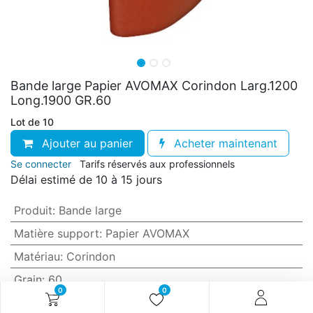
Bande large Papier AVOMAX Corindon Larg.1200
Long.1900 GR.60
Lot de 10
Ajouter au panier
Acheter maintenant
Se connecter
Tarifs réservés aux professionnels
Délai estimé de 10 à 15 jours
Produit
:
Bande large
Matière support
:
Papier AVOMAX
Matériau
:
Corindon
Grain
:
60
0
0
Anti-encrassement
:
Oui