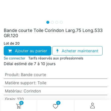
Bande courte Toile Corindon Larg.75 Long.533
GR.120
Lot de 20
Ajouter au panier
Acheter maintenant
Se connecter
Tarifs réservés aux professionnels
Délai estimé de 7 à 10 jours
Produit
:
Bande courte
Matière support
:
Toile
Matériau
:
Corindon
Grain
:
120
0
0
Anti-encrassement
:
Non (standard)