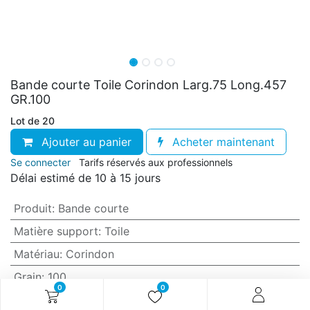
Bande courte Toile Corindon Larg.75 Long.457
GR.100
Lot de 20
Ajouter au panier
Acheter maintenant
Se connecter
Tarifs réservés aux professionnels
Délai estimé de 10 à 15 jours
Produit
:
Bande courte
Matière support
:
Toile
Matériau
:
Corindon
Grain
:
100
0
0
Anti-encrassement
:
Non (standard)