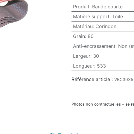
Produit
:
Bande courte
Matière support
:
Toile
Matériau
:
Corindon
Grain
:
80
Anti-encrassement
:
Non (s
Largeur
:
30
Longueur
:
533
Référence article :
VBC30X5
Photos non contractuelles – se r