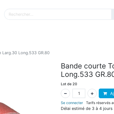
Nos produits sur mesure
Nos outillages fenêtres
Cat
n Larg.30 Long.533 GR.80
Bande courte To
Long.533 GR.8
Lot de 20
Aj
Se connecter
Tarifs réservés 
Délai estimé de 3 à 4 jours