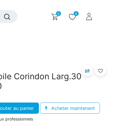
0
0
alogue interactif
Nous contacter
Nous connaître
ile Corindon Larg.30
0
outer au panier
Acheter maintenant
aux professionnels