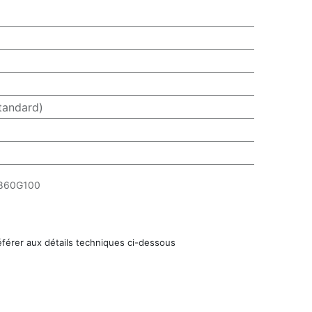
tandard)
860G100
éférer aux détails techniques ci-dessous