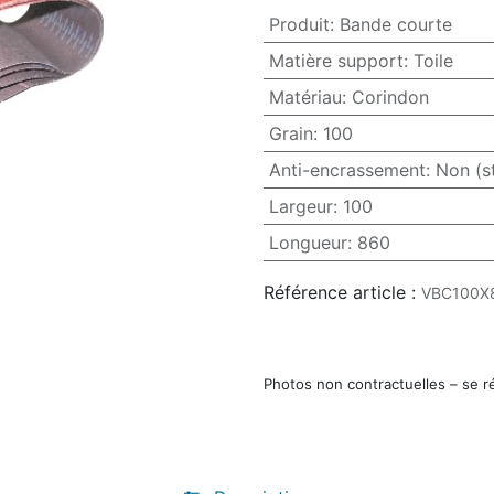
Produit
:
Bande courte
Matière support
:
Toile
Matériau
:
Corindon
Grain
:
100
Anti-encrassement
:
Non (s
Largeur
:
100
Longueur
:
860
Référence article :
VBC100X
Photos non contractuelles – se r