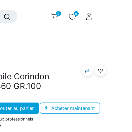
0
0
alogue interactif
Nous contacter
Nous connaître
ile Corindon
860 GR.100
outer au panier
Acheter maintenant
aux professionnels
rs