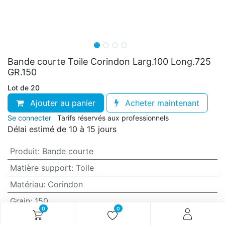
Bande courte Toile Corindon Larg.100 Long.725
GR.150
Lot de 20
Ajouter au panier
Acheter maintenant
Se connecter
Tarifs réservés aux professionnels
Délai estimé de 10 à 15 jours
Produit
:
Bande courte
Matière support
:
Toile
Matériau
:
Corindon
Grain
:
150
0
0
Anti-encrassement
:
Non (standard)