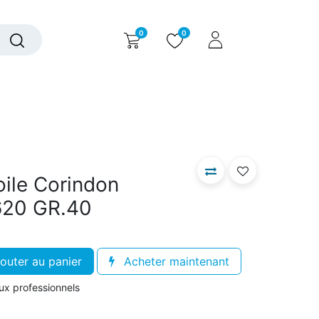
0
0
alogue interactif
Nous contacter
Nous connaître
ile Corindon
620 GR.40
outer au panier
Acheter maintenant
aux professionnels