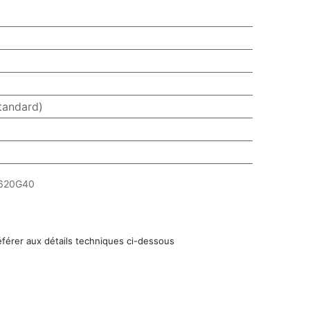
tandard)
620G40
éférer aux détails techniques ci-dessous