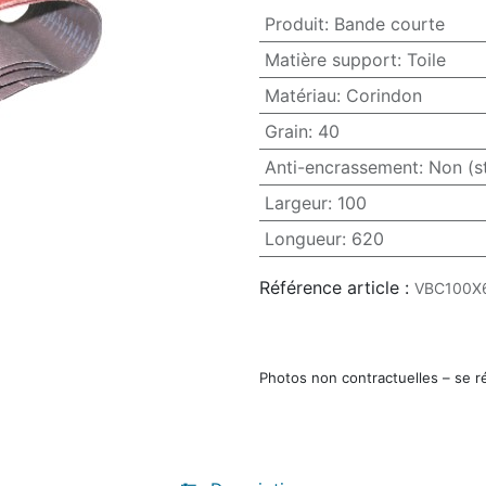
Produit
:
Bande courte
Matière support
:
Toile
Matériau
:
Corindon
Grain
:
40
Anti-encrassement
:
Non (s
Largeur
:
100
Longueur
:
620
Référence article :
VBC100X
Photos non contractuelles – se r