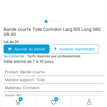
Bande courte Toile Corindon Larg.100 Long.560
GR.60
Lot de 20
Ajouter au panier
Acheter maintenant
Se connecter
Tarifs réservés aux professionnels
Délai estimé de 7 à 10 jours
Produit
:
Bande courte
Matière support
:
Toile
Matériau
:
Corindon
Grain
:
60
0
0
Anti-encrassement
:
Non (standard)