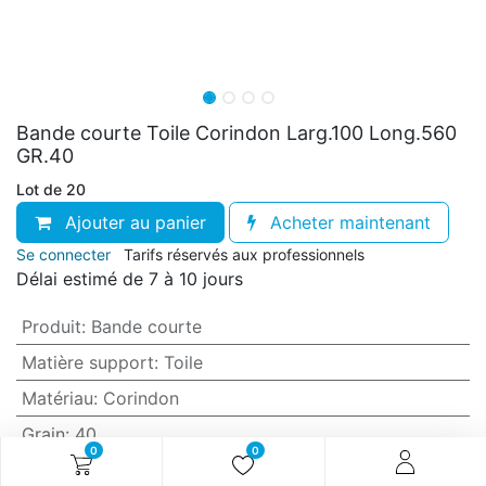
Bande courte Toile Corindon Larg.100 Long.560
GR.40
Lot de 20
Ajouter au panier
Acheter maintenant
Se connecter
Tarifs réservés aux professionnels
Délai estimé de 7 à 10 jours
Produit
:
Bande courte
Matière support
:
Toile
Matériau
:
Corindon
Grain
:
40
0
0
Anti-encrassement
:
Non (standard)