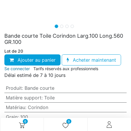
Bande courte Toile Corindon Larg.100 Long.560
GR.100
Lot de 20
Ajouter au panier
Acheter maintenant
Se connecter
Tarifs réservés aux professionnels
Délai estimé de 7 à 10 jours
Produit
:
Bande courte
Matière support
:
Toile
Matériau
:
Corindon
Grain
:
100
0
0
Anti-encrassement
:
Non (standard)