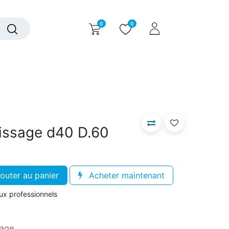
0
0
alogue interactif
Nous contacter
Nous connaître
issage d40 D.60
outer au panier
Acheter maintenant
aux professionnels
sage