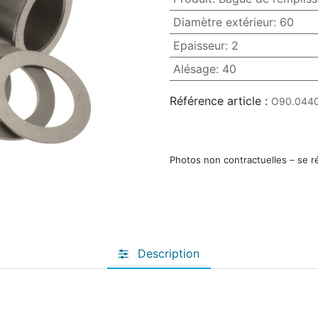
Diamètre extérieur
:
60
Epaisseur
:
2
Alésage
:
40
Référence article :
O90.0440
Photos non contractuelles – se r
Description