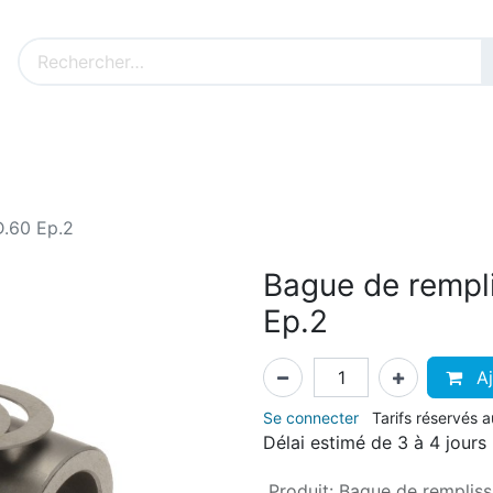
Nos produits sur mesure
Nos outillages fenêtres
Cat
D.60 Ep.2
Bague de rempl
Ep.2
Aj
Se connecter
Tarifs réservés 
Délai estimé de 3 à 4 jours
Produit
:
Bague de remplis