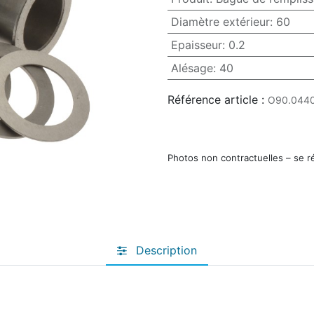
Diamètre extérieur
:
60
Epaisseur
:
0.2
Alésage
:
40
Référence article :
O90.0440
Photos non contractuelles – se r
Description