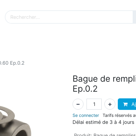
Nos produits sur mesure
Nos outillages fenêtres
Cat
.60 Ep.0.2
Bague de rempl
Ep.0.2
Aj
Se connecter
Tarifs réservés 
Délai estimé de 3 à 4 jours
Produit
:
Bague de remplis