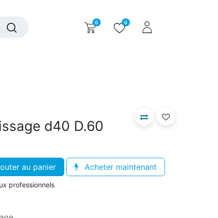
0
0
alogue interactif
Nous contacter
Nous connaître
issage d40 D.60
outer au panier
Acheter maintenant
aux professionnels
sage