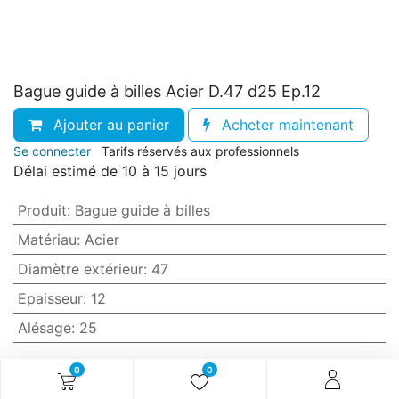
Bague guide à billes Acier D.47 d25 Ep.12
Ajouter au panier
Acheter maintenant
Se connecter
Tarifs réservés aux professionnels
Délai estimé de 10 à 15 jours
Produit
:
Bague guide à billes
Matériau
:
Acier
Diamètre extérieur
:
47
Epaisseur
:
12
Alésage
:
25
Référence article :
O90.0209.47
0
0