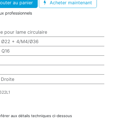
outer au panier
Acheter maintenant
aux professionnels
e pour lame circulaire
e Ø22 + 4/M4/Ø36
:
Q16
 Droite
622L1
éférer aux détails techniques ci-dessous