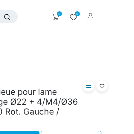
0
0
alogue interactif
Nous contacter
Nous connaître
ueue pour lame
sage Ø22 + 4/M4/Ø36
0 Rot. Gauche /