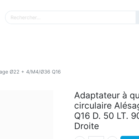
Nos produits sur mesure
Nos outillages fenêtres
Cat
ésage Ø22 + 4/M4/Ø36 Q16
Adaptateur à q
circulaire Alé
Q16 D. 50 LT. 9
Droite