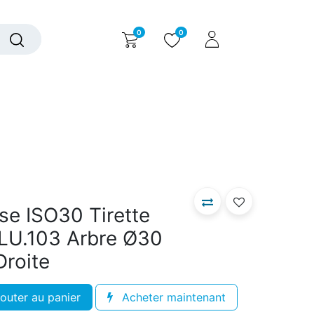
0
0
alogue interactif
Nous contacter
Nous connaître
ise ISO30 Tirette
LU.103 Arbre Ø30
Droite
outer au panier
Acheter maintenant