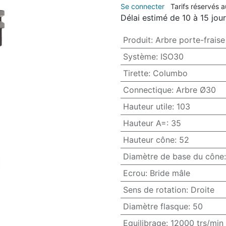
Se connecter
Tarifs réservés 
Délai estimé de 10 à 15 jou
Produit
:
Arbre porte-fraise
Système
:
ISO30
Tirette
:
Columbo
Connectique
:
Arbre Ø30
Hauteur utile
:
103
Hauteur A=
:
35
Hauteur cône
:
52
Diamètre de base du cône
Ecrou
:
Bride mâle
Sens de rotation
:
Droite
Diamètre flasque
:
50
Equilibrage
:
12000 trs/min