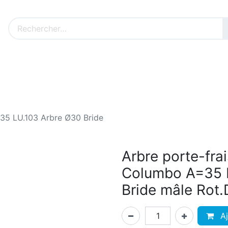
Nos produits sur mesure
Nos outillages fenêtres
Cat
=35 LU.103 Arbre Ø30 Bride
Arbre porte-fra
Columbo A=35 
Bride mâle Rot.
Aj